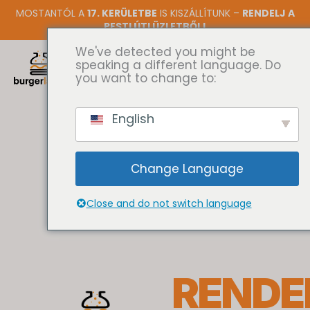
Skip
MOSTANTÓL A
17. KERÜLETBE
IS KISZÁLLÍTUNK –
RENDELJ A
to
PESTI ÚTI ÜZLETBŐL!
content
We've detected you might be
speaking a different language. Do
you want to change to:
English
Change Language
Close and do not switch language
RENDE