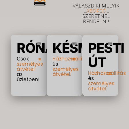
VÁLASZD KI MELYIK
LABORBÓL
SZERETNÉL
RENDELNI!
RÓNA
KÉSMÁRK
PESTI
ÚT
Csak
Házhozszállítás
személyes
és
átvétel
személyes
Házhozszállítás
az
átvétel
.
és
üzletben!
személyes
átvétel
.