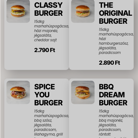
CLASSY
THE
BURGER
ORIGINAL
BURGER
15dkg
marhahúspogácsa,
15dkg
házi majonéz,
marhahúspogácsa,
jégsaláta,
házi
cheddar sajt
hamburgerszósz,
jégsaláta,
2.790 Ft
paradicsom
2.890 Ft
SPICE
BBQ
YOU
DREAM
BURGER
BURGER
15dkg
15dkg
marhahúspogácsa,
marhahúspogácsa,
bbq szósz,
bbq majonéz,
jégsaláta,
jégsaláta,
paradicsom,
paradicsom,
lilahagyma, grill
rántott