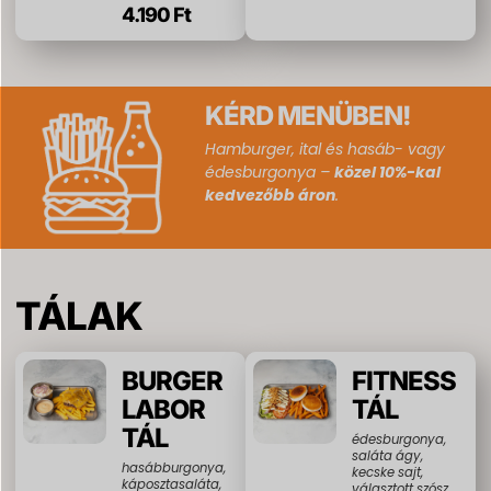
4.190 Ft
KÉRD MENÜBEN!
Hamburger, ital és hasáb- vagy
édesburgonya –
közel 10%-kal
kedvezőbb áron
.
TÁLAK
BURGER
FITNESS
LABOR
TÁL
TÁL
édesburgonya,
saláta ágy,
hasábburgonya,
kecske sajt,
káposztasaláta,
választott szósz