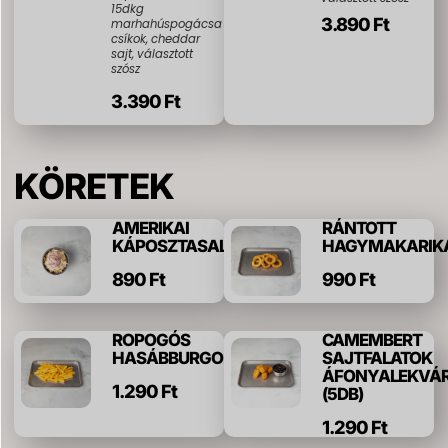
15dkg
3.890 Ft
marhahúspogácsa
csíkok, cheddar
sajt, választott
szósz
3.390 Ft
KÖRETEK
AMERIKAI
RÁNTOTT
KÁPOSZTASALÁTA
HAGYMAKARIK
890 Ft
990 Ft
ROPOGÓS
CAMEMBERT
HASÁBBURGONYA
SAJTFALATOK
ÁFONYALEKVÁ
1.290 Ft
(5DB)
1.290 Ft