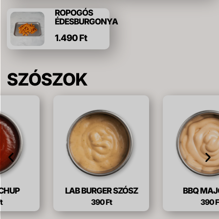
ROPOGÓS
ÉDESBURGONYA
1.490 Ft
SZÓSZOK
LAB BURGER SZÓSZ
BBQ MAJONÉZ
390 Ft
390 Ft