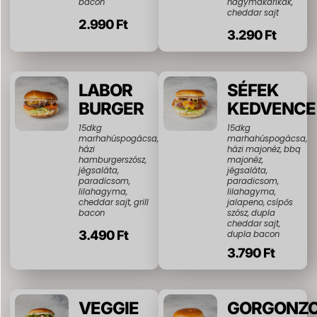
bacon
hagymakarikák,
cheddar sajt
2.990 Ft
3.290 Ft
LABOR
SÉFEK
BURGER
KEDVENCE
15dkg
15dkg
marhahúspogácsa,
marhahúspogácsa,
házi
házi majonéz, bbq
hamburgerszósz,
majonéz,
jégsaláta,
jégsaláta,
paradicsom,
paradicsom,
lilahagyma,
lilahagyma,
cheddar sajt, grill
jalapeno, csípős
bacon
szósz, dupla
cheddar sajt,
3.490 Ft
dupla bacon
3.790 Ft
VEGGIE
GORGONZ