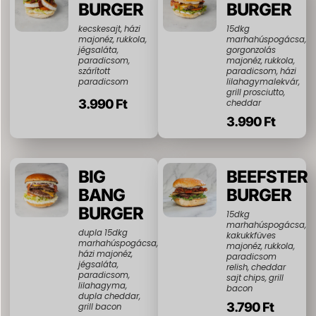
BURGER
BURGER
kecskesajt, házi
15dkg
majonéz, rukkola,
marhahúspogácsa,
jégsaláta,
gorgonzolás
paradicsom,
majonéz, rukkola,
szárított
paradicsom, házi
paradicsom
lilahagymalekvár,
grill prosciutto,
3.990 Ft
cheddar
3.990 Ft
BIG
BEEFSTER
BANG
BURGER
BURGER
15dkg
marhahúspogácsa,
dupla 15dkg
kakukkfüves
marhahúspogácsa,
majonéz, rukkola,
házi majonéz,
paradicsom
jégsaláta,
relish, cheddar
paradicsom,
sajt chips, grill
lilahagyma,
bacon
dupla cheddar,
3.790 Ft
grill bacon