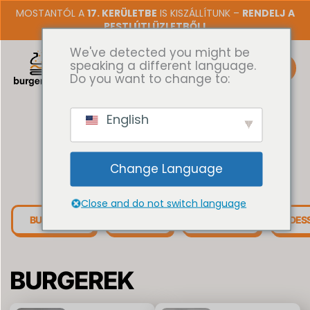
Skip
MOSTANTÓL A
17. KERÜLETBE
IS KISZÁLLÍTUNK –
RENDELJ A
to
PESTI ÚTI ÜZLETBŐL!
content
We've detected you might be
speaking a different language.
Do you want to change to:
English
ÉTLAP
Change Language
Close and do not switch language
BURGEREK
TÁLAK
KÖRETEK
DES
BURGEREK