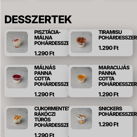
DESSZERTEK
PISZTÁCIA-
TIRAMISU
MÁLNA
POHÁRDESSZER
POHÁRDESSZERT
1.290 Ft
1.290 Ft
MÁLNÁS
MARACUJÁS
PANNA
PANNA
COTTA
COTTA
POHÁRDESSZERT
POHÁRDESSZER
1.290 Ft
1.290 Ft
CUKORMENTES
SNICKERS
RÁKÓCZI
POHÁRDESSZER
TÚRÓS
1.290 Ft
POHÁRDESSZERT
1.290 Ft